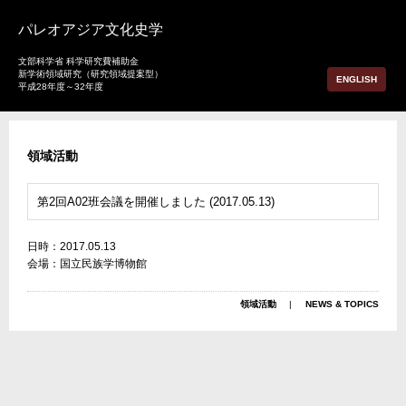
パレオアジア文化史学
文部科学省 科学研究費補助金
新学術領域研究（研究領域提案型）
ENGLISH
平成28年度～32年度
領域活動
第2回A02班会議を開催しました (2017.05.13)
日時：2017.05.13
会場：国立民族学博物館
領域活動
NEWS & TOPICS