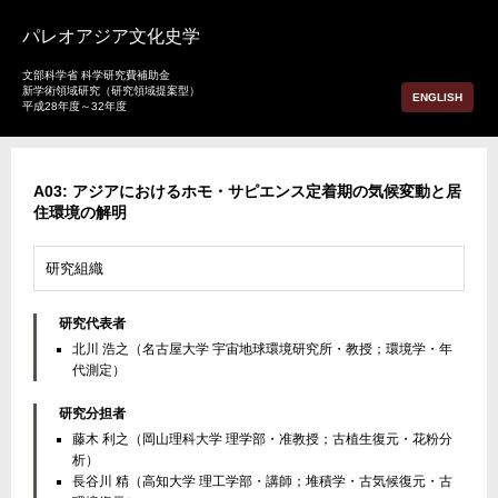
パレオアジア文化史学
文部科学省 科学研究費補助金
新学術領域研究（研究領域提案型）
ENGLISH
平成28年度～32年度
A03: アジアにおけるホモ・サピエンス定着期の気候変動と居
住環境の解明
研究組織
研究代表者
北川 浩之（名古屋大学 宇宙地球環境研究所・教授；環境学・年
代測定）
研究分担者
藤木 利之（岡山理科大学 理学部・准教授；古植生復元・花粉分
析）
長谷川 精（高知大学 理工学部・講師；堆積学・古気候復元・古