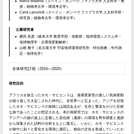
Marco Madella（スペイン・ポンペウ ファブラ大学 人文科学・教
授；植物考古学・環境考古学）
Carla Lancelott（スペイン・ポンペウ ファブラ大学 人文科学部・
研究員；植物考古学・環境考古学）
公募研究者
勝田 長貴（岐阜大学 教育学部・准教授；地球環境システム学・
地球物理学・古環境変動解析）
山根 雅子（名古屋大学 宇宙地球環境研究所・特任助教；年代測
定・地球化学）
全体研究計画（2016―2020）
研究目的
アフリカを旅立ったホモ・サピエンスは、後期更新世の激しい気候変動
が繰り返し引き起こされた時代に、全世界へと広まった。アジアを目指
したホモ・サピエンスの旅路には諸説あるが、生存と繁栄をかけた壮絶
な旅であったことが想定される。本計画研究では、ホモ・サピエンスの
アジアへの旅の途上に定着した居住跡（遺跡）の環境を野外調査と遺跡
から採集された試料の分析をもとに復元し、いかに、ホモ・サピエンス
が旅中に刻々と変化する環境に適応し、独自の文化を形成していったか