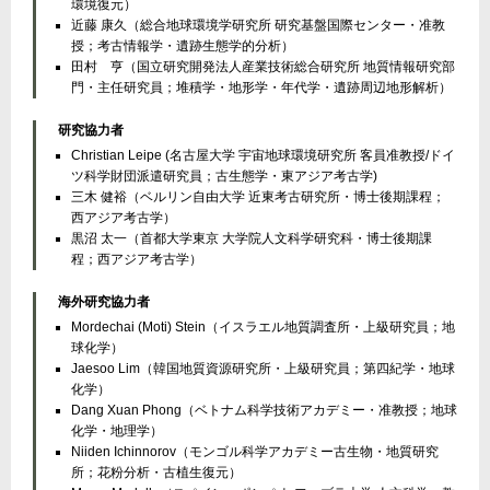
環境復元）
近藤 康久（総合地球環境学研究所 研究基盤国際センター・准教
授；考古情報学・遺跡生態学的分析）
田村 亨（国立研究開発法人産業技術総合研究所 地質情報研究部
門・主任研究員；堆積学・地形学・年代学・遺跡周辺地形解析）
研究協力者
Christian Leipe (名古屋大学 宇宙地球環境研究所 客員准教授/ドイ
ツ科学財団派遣研究員；古生態学・東アジア考古学)
三木 健裕（ベルリン自由大学 近東考古研究所・博士後期課程；
西アジア考古学）
黒沼 太一（首都大学東京 大学院人文科学研究科・博士後期課
程；西アジア考古学）
海外研究協力者
Mordechai (Moti) Stein（イスラエル地質調査所・上級研究員；地
球化学）
Jaesoo Lim（韓国地質資源研究所・上級研究員；第四紀学・地球
化学）
Dang Xuan Phong（ベトナム科学技術アカデミー・准教授；地球
化学・地理学）
Niiden Ichinnorov（モンゴル科学アカデミー古生物・地質研究
所；花粉分析・古植生復元）