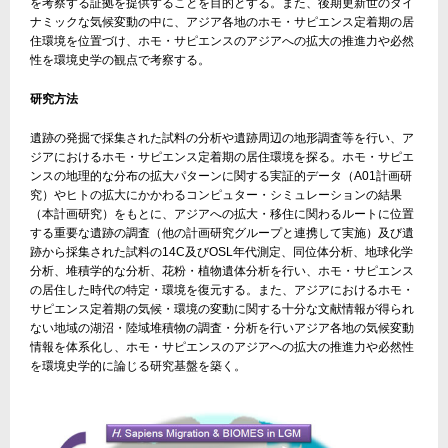
を考察する証拠を提供することを目的とする。また、後期更新世のダイ
ナミックな気候変動の中に、アジア各地のホモ・サピエンス定着期の居
住環境を位置づけ、ホモ・サピエンスのアジアへの拡大の推進力や必然
性を環境史学の観点で考察する。
研究方法
遺跡の発掘で採集された試料の分析や遺跡周辺の地形調査等を行い、ア
ジアにおけるホモ・サピエンス定着期の居住環境を探る。ホモ・サピエ
ンスの地理的な分布の拡大パターンに関する実証的データ（A01計画研
究）やヒトの拡大にかかわるコンピュター・シミュレーションの結果
（本計画研究）をもとに、アジアへの拡大・移住に関わるルートに位置
する重要な遺跡の調査（他の計画研究グループと連携して実施）及び遺
跡から採集された試料の14C及びOSL年代測定、同位体分析、地球化学
分析、堆積学的な分析、花粉・植物遺体分析を行い、ホモ・サピエンス
の居住した時代の特定・環境を復元する。また、アジアにおけるホモ・
サピエンス定着期の気候・環境の変動に関する十分な文献情報が得られ
ない地域の湖沼・陸域堆積物の調査・分析を行いアジア各地の気候変動
情報を体系化し、ホモ・サピエンスのアジアへの拡大の推進力や必然性
を環境史学的に論じる研究基盤を築く。