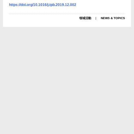
https://doi.org/10.1016/j.tpb.2019.12.002
領域活動
NEWS & TOPICS