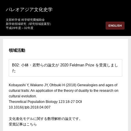
パレオアジア文化史学
文部科学省 科学研究費補助金
新学術領域研究（研究領域提案型）
ENGLISH
平成28年度～32年度
領域活動
B02: 小林・若野らの論文が 2020 Feldman Prize を受賞しまし
た
Kobayashi Y, Wakano JY, Ohtsuki H (2018) Genealogies and ages of
cultural traits: An application of the theory of duality to the research on
cultural evolution.
Theoretical Population Biology 123:18-27 DOI
10.1016/j.tpb.2018.04.007
文化進化モデルに関する数理解析の論文です。
受賞記事はこちら